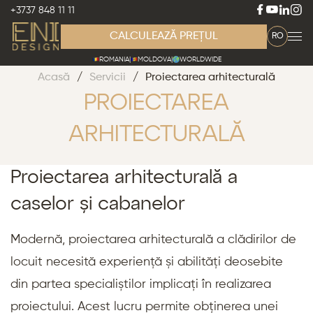
+3737 848 11 11
CALCULEAZĂ PREȚUL
RO
ROMANIA
|
MOLDOVA
|
WORLDWIDE
Acasă
/
Servicii
/
Proiectarea arhitecturală
PROIECTAREA
ARHITECTURALĂ
Proiectarea arhitecturală a
caselor și cabanelor
Modernă, proiectarea arhitecturală a clădirilor de
locuit necesită experiență și abilități deosebite
din partea specialiștilor implicați în realizarea
proiectului. Acest lucru permite obținerea unei